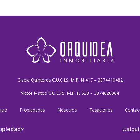
Gisela Quinteros C.U.C.I.S. M.P. N 417 – 3874410482
Víctor Mateo C.U.C.I.S. M.P. N 538 – 3874620964
icio
Propiedades
Nosotros
Tasaciones
Contac
ropiedad?
Calcul