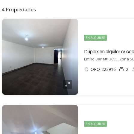
4 Propiedades
EN ALQUILER
Dúplex en alquiler c/ c
Emilio Barletti 3055, Zona Su
ORQ-223916
2
EN ALQUILER