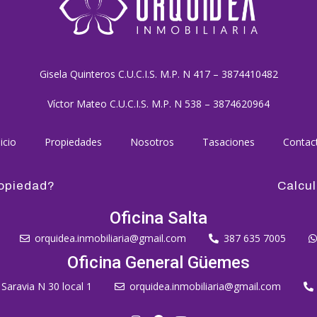
Gisela Quinteros C.U.C.I.S. M.P. N 417 – 3874410482
Víctor Mateo C.U.C.I.S. M.P. N 538 – 3874620964
icio
Propiedades
Nosotros
Tasaciones
Contac
ropiedad?
Calcul
Oficina Salta
orquidea.inmobiliaria@gmail.com
387 635 7005
Oficina General Güemes
 Saravia N 30 local 1
orquidea.inmobiliaria@gmail.com