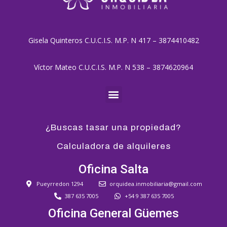
Gisela Quinteros C.U.C.I.S. M.P. N 417 – 3874410482
Víctor Mateo C.U.C.I.S. M.P. N 538 – 3874620964
¿Buscas tasar una propiedad?
Calculadora de alquileres
Oficina Salta
Pueyrredon 1294
orquidea.inmobiliaria@gmail.com
387 635 7005
+54 9 387 635 7005
Oficina General Güemes