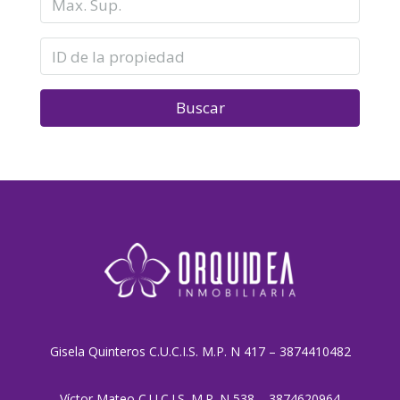
Buscar
Gisela Quinteros C.U.C.I.S. M.P. N 417 – 3874410482
Víctor Mateo C.U.C.I.S. M.P. N 538 – 3874620964