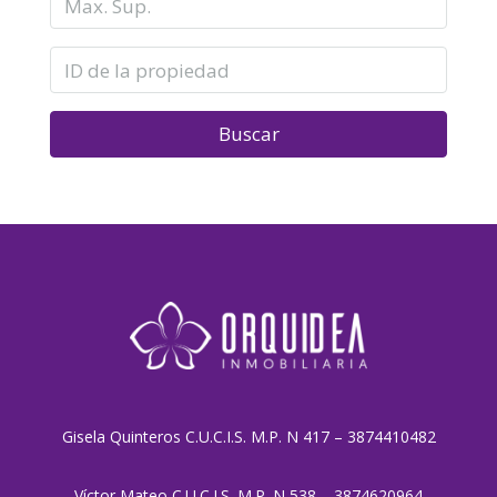
Buscar
Gisela Quinteros C.U.C.I.S. M.P. N 417 – 3874410482
Víctor Mateo C.U.C.I.S. M.P. N 538 – 3874620964