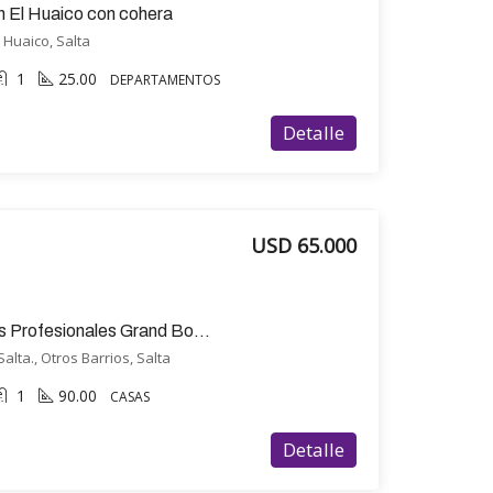
 El Huaico con cohera
 Huaico, Salta
1
25.00
DEPARTAMENTOS
Detalle
USD 65.000
Casa en venta barrio Los Profesionales Grand Bourg
lta., Otros Barrios, Salta
1
90.00
CASAS
Detalle