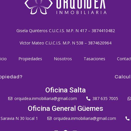
Gisela Quinteros C.U.C.I.S. M.P. N 417 – 3874410482
Víctor Mateo C.U.C.I.S. M.P. N 538 – 3874620964
icio
Propiedades
Nosotros
Tasaciones
Contac
ropiedad?
Calcul
Oficina Salta
orquidea.inmobiliaria@gmail.com
387 635 7005
Oficina General Güemes
 Saravia N 30 local 1
orquidea.inmobiliaria@gmail.com