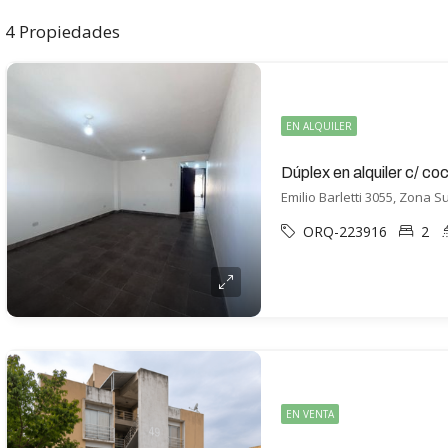
4 Propiedades
EN ALQUILER
Dúplex en alquiler c/ c
Emilio Barletti 3055, Zona Su
ORQ-223916
2
EN VENTA